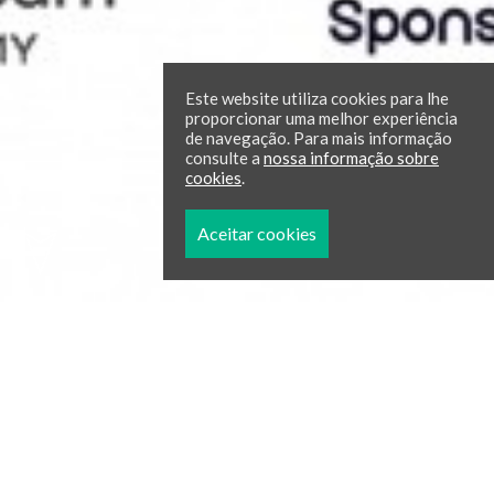
Este website utiliza cookies para lhe
proporcionar uma melhor experiência
de navegação. Para mais informação
consulte a
nossa informação sobre
cookies
.
Aceitar cookies
AI.Moot Court 2.0: vencedores
A equipa finalista da Faculdade de Direito da
Universidade Nova de Lisboa é a vencedora da segunda
edição do AI.Moot Court, uma competição de referência
no cruzamento entre o Direito e a Tecnologia, promovida