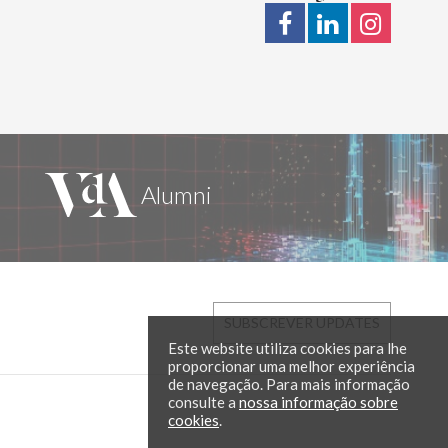
SUBSCREVER UPDATES
Este website utiliza cookies para lhe
proporcionar uma melhor experiência
de navegação. Para mais informação
consulte a
nossa informação sobre
cookies
.