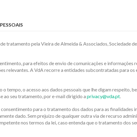
PESSOAIS
 de tratamento pela Vieira de Almeida & Associados, Sociedade d
sentimento, para efeitos de envio de comunicações e informações 
es relevantes. A VdA recorre a entidades subcontratadas para os e
odo o tempo, o acesso aos dados pessoais que lhe digam respeito, b
e ao seu tratamento, por e-mail dirigido a
privacy@vda.pt
.
u consentimento para o tratamento dos dados para as finalidades in
ente dado. Sem prejuízo de qualquer outra via de recurso administ
petente nos termos da lei, caso entenda que o tratamento dos seu