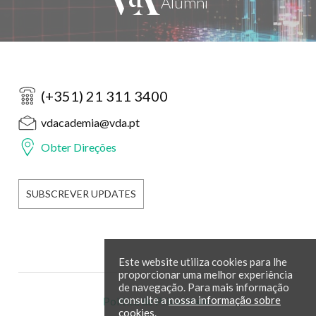
(+351) 21 311 3400
vdacademia@vda.pt
Obter Direções
SUBSCREVER UPDATES
Este website utiliza cookies para lhe
proporcionar uma melhor experiência
de navegação. Para mais informação
consulte a
nossa informação sobre
Política de Privacidade
cookies
.