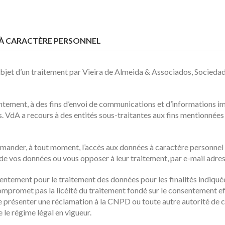
 À CARACTÈRE PERSONNEL
’objet d’un traitement par Vieira de Almeida & Associados, Socieda
entement, à des fins d’envoi de communications et d’informations i
dA a recours à des entités sous-traitantes aux fins mentionnées ci
ander, à tout moment, l’accès aux données à caractère personnel qu
té de vos données ou vous opposer à leur traitement, par e-mail adre
entement pour le traitement des données pour les finalités indiquée
romet pas la licéité du traitement fondé sur le consentement effe
t de présenter une réclamation à la CNPD ou toute autre autorité d
 le régime légal en vigueur.