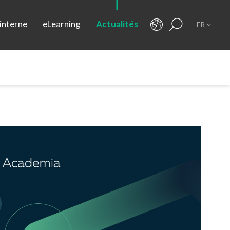
interne
eLearning
Actualités
FR