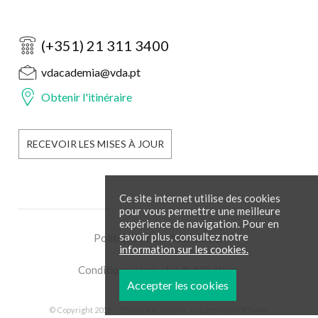
(+351) 21 311 3400
vdacademia@vda.pt
Obtenir l'itinéraire
RECEVOIR LES MISES À JOUR
Ce site internet utilise des cookies
pour vous permettre une meilleure
expérience de navigation. Pour en
savoir plus, consultez notre
Politique de confidentialité
information sur les cookies.
Conditions générales d'utilisation
Accepter les cookies
© Copyright 2019 - 2026 VdA Academia. Created by
SOFTWAY