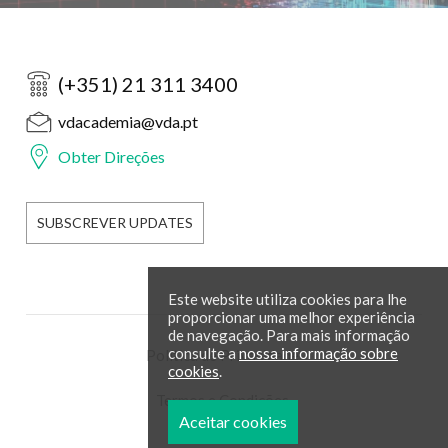
(+351) 21 311 3400
vdacademia@vda.pt
Obter Direções
SUBSCREVER UPDATES
Este website utiliza cookies para lhe
proporcionar uma melhor experiência
de navegação. Para mais informação
consulte a
nossa informação sobre
Política de Privacidade
cookies
.
Termos e Condições
Aceitar cookies