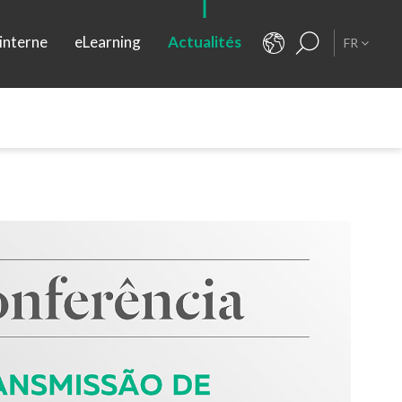
interne
eLearning
Actualités
FR