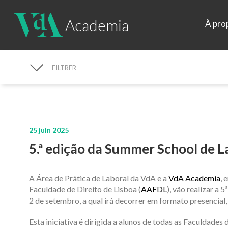
Academia
À pro
FILTRER
RECHERCHE D'ACTUALITÉS
25 juin 2025
5.ª edição da Summer School de 
A Área de Prática de Laboral da VdA e a
VdA Academia
, 
Faculdade de Direito de Lisboa (
AAFDL
), vão realizar a 5
2 de
setembro
, a qual irá decorrer em formato presencial
Esta iniciativa é
dirigida a alunos de todas as Faculdades 