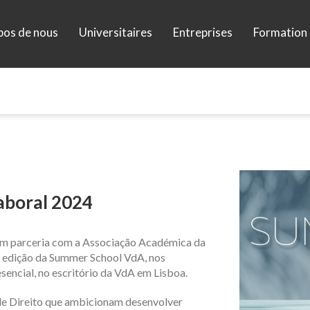
pos de nous
Universitaires
Entreprises
Formation 
Laboral 2024
em parceria com a Associação Académica da
ª edição da Summer School VdA
, nos
esencial, no escritório da VdA em Lisboa.
de Direito
que ambicionam desenvolver