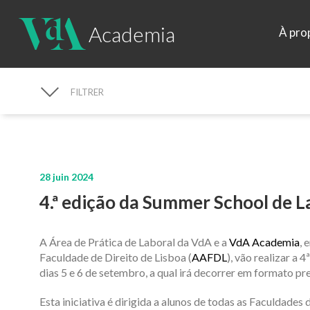
Academia
À pro
FILTRER
RECHERCHE D'ACTUALITÉS
28 juin 2024
4.ª edição da Summer School de 
A Área de Prática de Laboral da VdA e a
VdA Academia
, 
Faculdade de Direito de Lisboa (
AAFDL
), vão realizar a
4
dias
5
e
6
de
setembro
, a qual irá decorrer em formato pr
Esta iniciativa é
dirigida a alunos de todas as Faculdades 