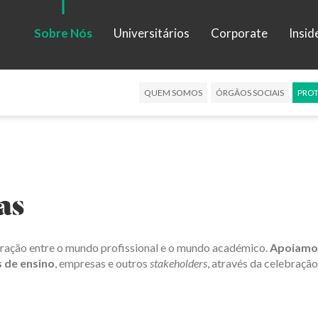
Sobre Nós
Universitários
Corporate
Insid
QUEM SOMOS
ÓRGÃOS SOCIAIS
PROT
as
ação entre o mundo profissional e o mundo académico.
Apoiamo
s de ensino
, empresas e outros
stakeholders
, através da celebraçã