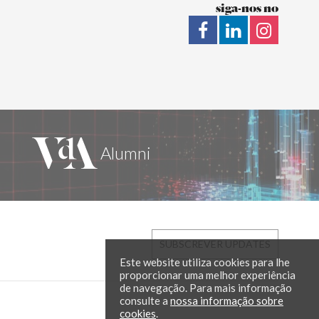
siga-nos no
SUBSCREVER UPDATES
Este website utiliza cookies para lhe
proporcionar uma melhor experiência
de navegação. Para mais informação
consulte a
nossa informação sobre
cookies
.