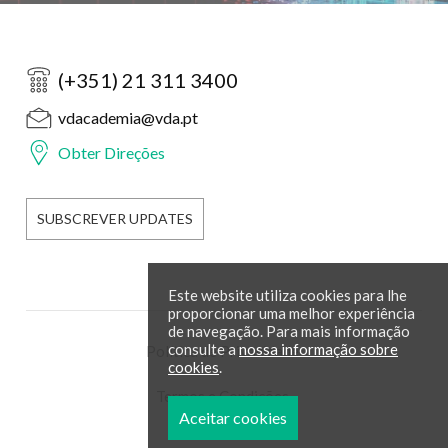
(+351) 21 311 3400
vdacademia@vda.pt
Obter Direções
SUBSCREVER UPDATES
Este website utiliza cookies para lhe
proporcionar uma melhor experiência
de navegação. Para mais informação
consulte a
nossa informação sobre
Política de Privacidade
cookies
.
Termos e Condições
Aceitar cookies