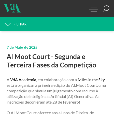
FILTRAR
PROCURAR NOTÍCIAS
7 de Maio de 2025
AI Moot Court - Segunda e
Terceira Fases da Competição
A
VdA Academia
, em colaboração com a
Miles in the Sky
,
está a organizar a primeira edição do
AI.Moot Court,
uma
competição que simula um julgamento com recurso à
utilização de Inteligência Artificial (AI) Generativa.
As
inscrições decorreram até 28 de fevereiro!
O
AI.Moot Court
oferece aos alunos de Direito, de